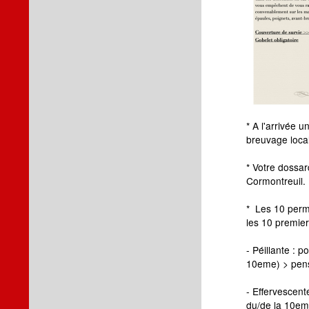
* A l'arrivée 
breuvage local
* Votre dossa
Cormontreuil.
* Les 10 permi
les 10 premier
- Péillante : p
10eme) > pens
- Effervescent
du/de la 10em