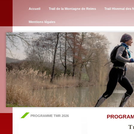
Accueil
Trail de la Montagne de Reims
Trail Hivernal des 
Mentions légales
PROGRAMM
PROGRAMME TMR 2026
T