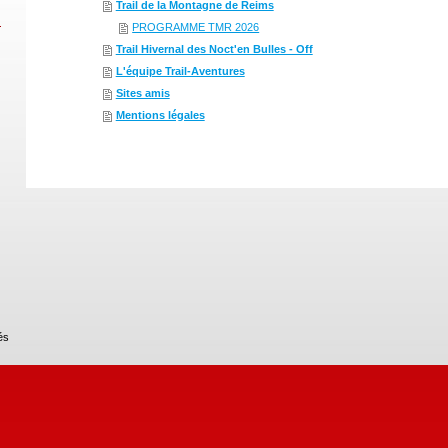
Trail de la Montagne de Reims
PROGRAMME TMR 2026
Trail Hivernal des Noct'en Bulles - Off
L'équipe Trail-Aventures
Sites amis
Mentions légales
és