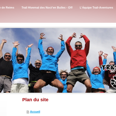
ne de Reims
Trail Hivernal des Noct'en Bulles - Off
L'équipe Trail-Aventures
Plan du site
Accueil