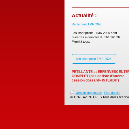
Actualité :
Reglement TMR 2026
Les inscriptions TMR 2026 sont
ouvertes à compter du 16/01/2026
Merci à tous.
lien inscription TMR 2026
PETILLANTE et EEFERVESCENTE/
COMPLET (pas de liste d'attente,
cession dossard> INTERDIT)
Version imprimable
|
Plan du site
© TRAIL AVENTURES Tous droits réserv