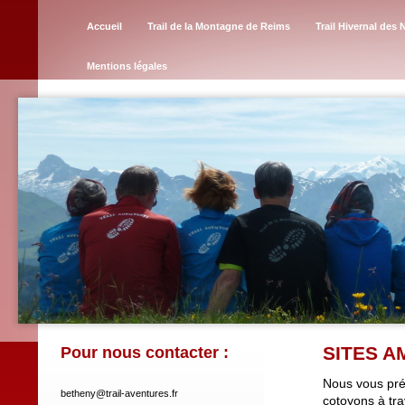
Accueil
Trail de la Montagne de Reims
Trail Hivernal des 
Mentions légales
SITES A
Pour nous contacter :
Nous vous prés
betheny@trail-aventures.fr
cotoyons à tra