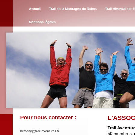
Accueil
Trail de la Montagne de Reims
Trail Hivernal des 
Mentions légales
L'ASSOC
Pour nous contacter :
Trail Aventur
betheny@trail-aventures.fr
50 membres, c